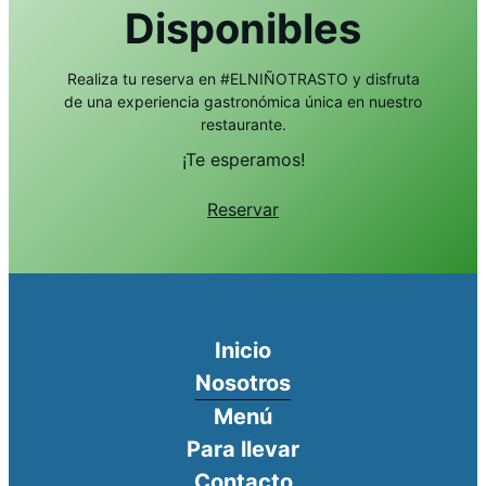
Disponibles
Realiza tu reserva en #ELNIÑOTRASTO y disfruta
de una experiencia gastronómica única en nuestro
restaurante.
¡Te esperamos!
Reservar
Inicio
Nosotros
Menú
Para llevar
Contacto