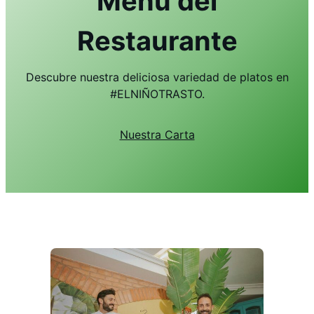
Menú del
Restaurante
Descubre nuestra deliciosa variedad de platos en
#ELNIÑOTRASTO.
Nuestra Carta